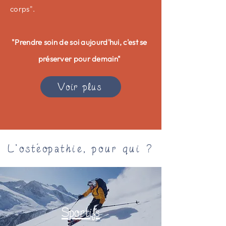
corps".
"Prendre soin de soi aujourd'hui, c'est se
préserver pour demain"
Voir plus
L'ostéopathie, pour qui ?
Sportifs