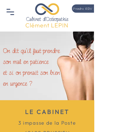
Prendre RDV
Cabinet d'Ostéopathie
Clément LEPIN
On dit qu'il faut prendre
son mal en patience
et si on prenait son bien
en urgence ?
LE CABINET
3 impasse de la Poste