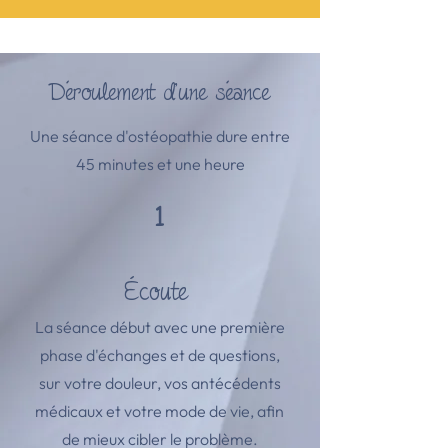
Déroulement d'une séance
Une séance d'ostéopathie dure entre
45 minutes et une heure
1
Écoute
La séance début avec une première
phase d'échanges et de questions,
sur votre douleur, vos antécédents
médicaux et votre mode de vie, afin
de mieux cibler le problème.