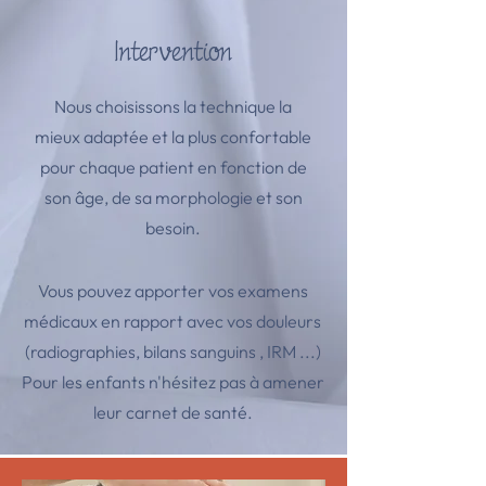
Intervention
Nous choisissons la technique la
mieux adaptée et la plus confortable
pour chaque patient en fonction de
son âge, de sa morphologie et son
besoin.
Vous pouvez apporter vos examens
médicaux en rapport avec vos douleurs
(radiographies, bilans sanguins , IRM ...)
Pour les enfants n'hésitez pas à amener
leur carnet de santé.