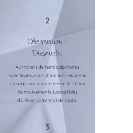
2
Observation -
Diagnostic
Au travers de tests palpatoires
spécifiques, nous cherchons les zones
du corps présentant des restrictions
de mouvements susceptibles
d’altérer votre état de santé.
3