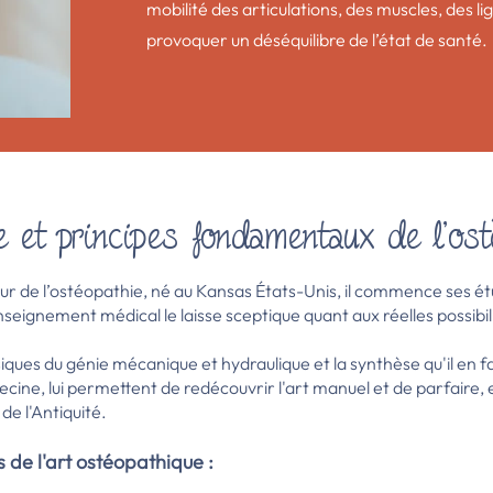
mobilité des articulations, des muscles, des l
provoquer un déséquilibre de l’état de santé.
e et principes fondamentaux de l'ost
eur de l’ostéopathie, né au Kansas États-Unis, il commence ses é
enseignement médical le laisse sceptique quant aux réelles possib
iques du génie mécanique et hydraulique et la synthèse qu'il en f
ecine, lui permettent de redécouvrir l'art manuel et de parfaire, en
de l'Antiquité.
es de l'art ostéopathique :