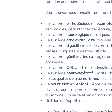
fonction des souhaits de celui ci (si ce
Vous pouvez nous consulter pour des t
Le système
orthopédique
et
locomot
cervicalgies, périarthrites de l’épaul
Le système
neurologique
: sciatiques,
Le système
cardiovasculaire
: trouble
Le système
digestif
: maux de ventre, 
ptôses d’organes, digestion difficile…
Le système
génito-urinaire
: règles do
grossesse…
Le système
O.R.L
. : rhinites, sinusi
Le système
neurovégétatif
: états d’
Les
séquelles de traumatismes
: accid
L
e
nourrisson
et
l’enfant
: l’épreuve d
diverses que fréquentes comme strabi
du sommeil, dyslexie et, en grandissan
U
n bilan ostéopathique.
L'ostéopathie s'inscrit dans une
médec