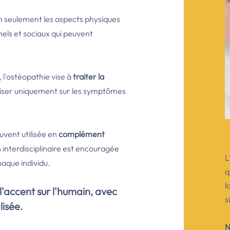
on seulement les aspects physiques
els et sociaux qui peuvent
 l'ostéopathie vise à
traiter la
liser uniquement sur les symptômes
uvent utilisée en
complément
n interdisciplinaire est encouragée
L
haque individu.
q
l
l'accent sur l'humain, avec
s
lisée.
N