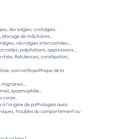
ies, dorsalgies, costalgies,
nes, blocage de mâchoires…
uralgies, névralgies intercostales…
orroïdes, palpitations, oppressions…
rrhée, flatulences, constipation,
résie, suivi ostéopathique de la
e, migraines…
mmeil, spasmophilie…
du corps,
 à l’origine de pathologies aussi
oniques, troubles du comportement ou
out va bien !