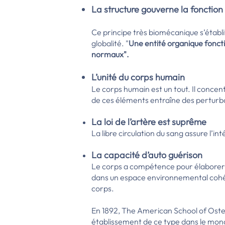
La structure gouverne la fonction
Ce principe très biomécanique s’établ
globalité. "
Une entité organique fonct
normaux".
L’unité du corps humain
Le corps humain est un tout. Il concent
de ces éléments entraîne des perturba
La loi de l’artère est suprême
La libre circulation du sang assure l’i
La capacité d’auto guérison
Le corps a compétence pour élaborer e
dans un espace environnemental cohér
corps.
En 1892, The American School of Osteop
établissement de ce type dans le monde.