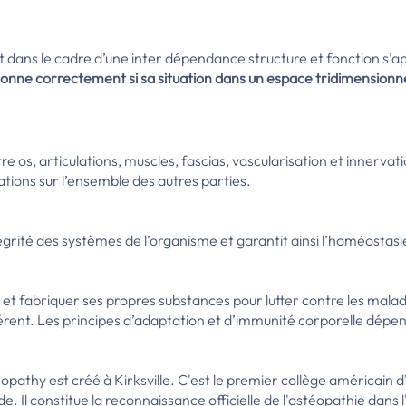
it dans le cadre d’une inter dépendance structure et fonction s’
ionne correctement si sa situation dans un espace tridimensionn
re os, articulations, muscles, fascias, vascular
isation et innervati
tions sur l’ensemble des autres parties.
ntégrité des systèmes de l’organisme et garantit ainsi l’homéostasi
t fabriquer ses propres substances pour lutter contre les maladi
ent. Les principes d’adaptation et d’immunité corporelle dépen
athy est créé à Kirksville. C'est le premier collège américain d
 Il constitue la reconnaissance officielle de l'ostéopathie dans l'