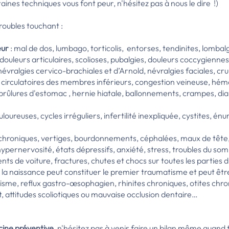
rtaines techniques vous font peur, n'hésitez pas à nous le dire !)
roubles touchant :
eur
: mal de dos, lumbago, torticolis, entorses, tendinites, lombalg
e, douleurs articulaires, scolioses, pubalgies, douleurs coccygien
 névralgies cervico-brachiales et d’Arnold, névralgies faciales, cr
s circulatoires des membres inférieurs, congestion veineuse, hém
brûlures d'estomac , hernie hiatale, ballonnements, crampes, dia
uloureuses, cycles irréguliers, infertilité inexpliquée, cystites, énu
tes chroniques, vertiges, bourdonnements, céphalées, maux de têt
hypernervosité, états dépressifs, anxiété, stress, troubles du so
ents de voiture, fractures, chutes et chocs sur toutes les parties 
e la naissance peut constituer le premier traumatisme et peut être
sme, reflux gastro-œsophagien, rhinites chroniques, otites chr
t, attitudes scoliotiques ou mauvaise occlusion dentaire…
ine préventive
, n'hésitez pas à venir faire un bilan même quand t