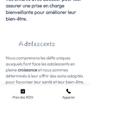
assurer une prise en charge
bienveillante pour améliorer leur
bien-être.
Adolescents
Nous comprenons les défis uniques
auxquels font face les adolescents en
pleine
croissance
et nous sommes
déterminés à leur offrir des soins adaptés
pour favoriser leur santé et leur bien-être.
Les adolescents font face à des
Prendre RDV
Appeler
changements physiques importants,
notamment la c
roissance rapide
des os et
des muscles. L'ostéopathie peut aider à
soutenir ce processus en veillant à ce que
les structures musculo-squelettiques