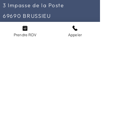
3 Impasse de la Poste
69690 BRUSSIEU
Prendre RDV
Appeler
04 78 64 74 29
Prendre RDV en ligne
Itinéraire
POUR VOS RENDEZ-VOUS
Du lundi au vendredi :
8h à 19h
Le samedi d: 8h -12h